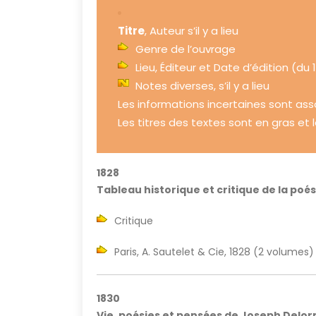
Titre
, Auteur s’il y a lieu
Genre de l’ouvrage
Lieu, Éditeur et Date d’édition (du 1
Notes diverses, s’il y a lieu
Les informations incertaines sont asso
Les titres des textes sont en gras et l
1828
Tableau historique et critique de la poés
Critique
Paris, A. Sautelet & Cie, 1828 (2 volumes)
1830
Vie, poésies et pensées de Joseph Delo