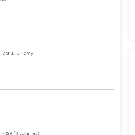
e
, par J.-G. Farcy
32-1839 (8 volumes)