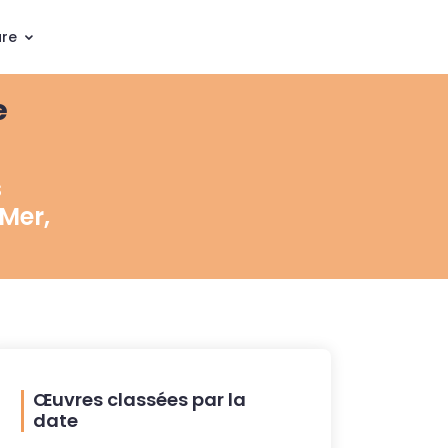
ure
e
s
Mer,
Œuvres classées par la
date