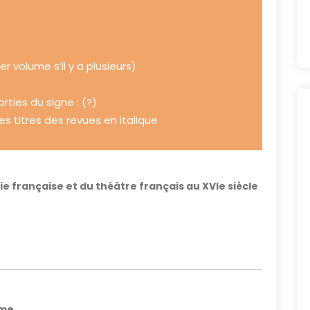
er volume s’il y a plusieurs)
rties du signe : (?)
es titres des revues en italique
ie française et du théâtre français au XVIe siècle
rme