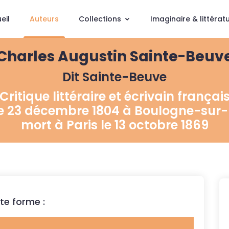
eil
Auteurs
Collections
Imaginaire & littérat
Charles Augustin Sainte-Beuv
Dit Sainte-Beuve
Critique littéraire et écrivain françai
le 23 décembre 1804 à Boulogne-sur-
mort à Paris le 13 octobre 1869
te forme :