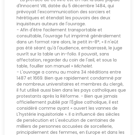
d'Innocent VIII, datée du 5 décembre 1484, qui
prévoyait l'excommunication des sorciers et
hérétiques et étendait les pouvoirs des deux
inquisiteurs auteurs de l'ouvrage.
- Afin d'être facilement transportable et
consultable, l'ouvrage fut imprimé généralement
dans un format rare alors, le petit in-8°, « Il n'eût
pas été séant qu'à l'audience, embarrassé, le juge
ouvrît sur la table un in-folio. Il pouvait, sans
affectation, regarder du coin de l'œil, et sous la
table, fouiller son manuel »
Michelet
.
- L'ouvrage a connu au moins 34 rééditions entre
1487 et 1669. Bien que rapidement condamné par
de nombreux universitaires et membres du clergé,
il fut utilisé aussi bien dans les pays catholiques que
protestants après la Réforme. - Bien que jamais
officiellement publié par l'Église catholique, il est
considéré comme ayant « ouvert les vannes de
L'hystérie inquisitoriale ». Il a influencé des siècles
de persécution et L'exécution de centaines de
milliers de personnes accusées de sorcellerie,
principalement des femmes, en Europe et dans les