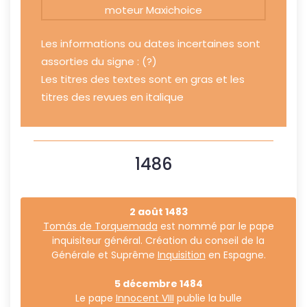
moteur Maxichoice
Les informations ou dates incertaines sont
assorties du signe : (?)
Les titres des textes sont en gras et les
titres des revues en italique
1486
2 août 1483
Tomás de Torquemada
est nommé par le pape
inquisiteur général. Création du conseil de la
Générale et Suprême
Inquisition
en Espagne.
5 décembre 1484
Le pape
Innocent VIII
publie la bulle