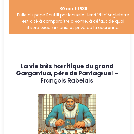
30 août 1535
Bulle du pape
Paul III
par laquelle
Henri VIII d'Angleterre
est cité à comparaître à Rome, à défaut de quoi
il sera excommunié et privé de la couronne.
La vie très horrifique du grand
Gargantua, père de Pantagruel
-
François Rabelais