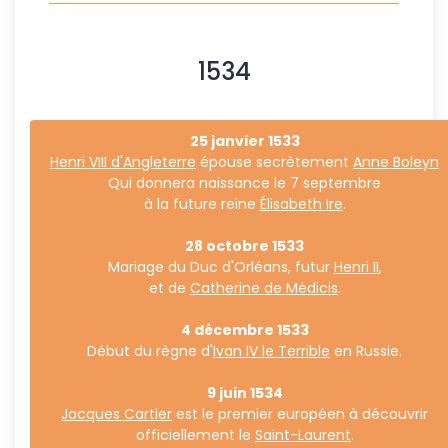
1534
25 janvier 1533
Henri VIII d'Angleterre
épouse secrètement
Anne Boleyn
Qui donnera naissance le 7 septembre
à la future reine
Élisabeth Ire
.
28 octobre 1533
Mariage du Duc d'Orléans, futur
Henri II
,
et de
Catherine de Médicis
.
4 décembre 1533
Début du règne d'
Ivan IV le Terrible
en Russie.
9 juin 1534
Jacques Cartier
est le premier européen à découvrir
officiellement le
Saint-Laurent
.