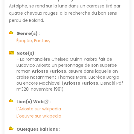
Astolphe, se rend sur la lune dans un carrosse tiré par
quatre chevaux rouges, à la recherche du bon sens
perdu de Roland.
Genre(s)
:
Épopée
,
Fantasy
Note(s)
:
- La romancière Chelsea Quinn Yarbro fait de
Ludovico Ariosto un personnage de son superbe
roman
Ariosto Furioso
, œuvre dans laquelle on
croise notamment Thomas More, Lucrèce Borgia
ou encore Machiavel (
Ariosto Furioso
, Denoël Pdf
n°328, novembre 1981).
Lien(s) Web
:
L'Arioste sur wikipedia
L'oeuvre sur wikipedia
Quelques éditions
: