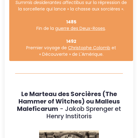
Summis desiderantes affectibus
sur la répression de
la sorcellerie qui lance « la chasse aux sorcières ».
1485
Fin de la
guerre des Deux-Roses
.
1492
Premier voyage de
Christophe Colomb
et
« Découverte » de L'Amérique.
Le Marteau des Sorcières (The
Hammer of Witches) ou Malleus
Maleficarum
- Jakob Sprenger et
Henry Institoris