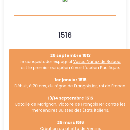
1516
25 septembre 1513
Le conquistador espagnol
Vasco Núñez de Balboa
,
est le premier européen à voir L'océan Pacifique.
1er janvier 1515
Début, à 20 ans, du règne de
François Ier
, roi de France.
13/14 septembre 1515
Bataille de Marignan
. Victoire de
François Ier
contre les
mercenaires Suisses des États italiens.
29 mars 1516
Création du
ghetto de Venise
.