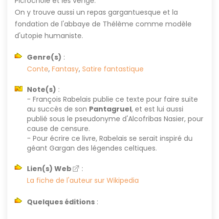
Picrochole et les venge.
On y trouve aussi un repas gargantuesque et la
fondation de l'abbaye de Thélème comme modèle
d'utopie humaniste.
Genre(s)
:
Conte
,
Fantasy
,
Satire fantastique
Note(s)
:
- François Rabelais publie ce texte pour faire suite
au succès de son
Pantagruel
, et est lui aussi
publié sous le pseudonyme d'Alcofribas Nasier, pour
cause de censure.
- Pour écrire ce livre, Rabelais se serait inspiré du
géant Gargan des légendes celtiques.
Lien(s) Web
:
La fiche de l'auteur sur Wikipedia
Quelques éditions
: