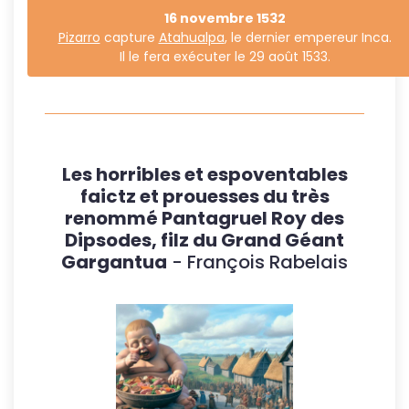
16 novembre 1532
Pizarro
capture
Atahualpa
, le dernier empereur Inca.
Il le fera exécuter le 29 août 1533.
Les horribles et espoventables
faictz et prouesses du très
renommé Pantagruel Roy des
Dipsodes, filz du Grand Géant
Gargantua
- François Rabelais