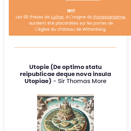
1517
Les 95 thèses de
Luther
, à L'origine du
Protestantisme
,
auraient été placardées sur les portes de
L'église du château de Wittenberg.
Utopie (De optimo statu
reipublicae deque nova insula
Utopiae)
- Sir Thomas More