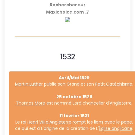
Rechercher sur
Maxichoice.com
1532
Avril/Mai 1529
Martin Luther
publie son Grand et son
Petit Catéchisme
.
25 octobre 1529
Thomas More
est nommé Lord chancelier d'Angleterre.
11 février 1531
Le roi
Henri VIII d'Angleterre
rompt les liens avec le pape,
ce qui est à L'origine de la création de L'
Église anglicane
.