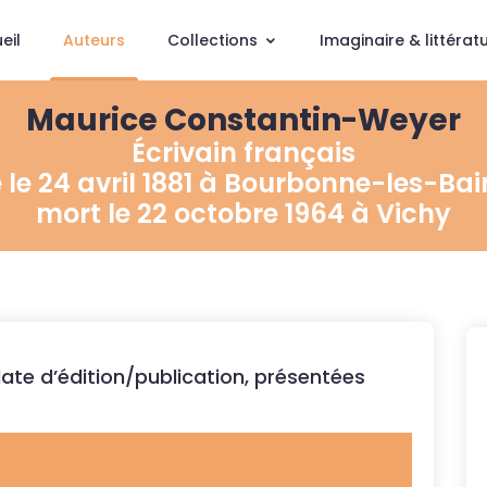
eil
Auteurs
Collections
Imaginaire & littérat
Maurice Constantin-Weyer
Écrivain français
 le 24 avril 1881 à Bourbonne-les-Bai
mort le 22 octobre 1964 à Vichy
te d’édition/publication, présentées