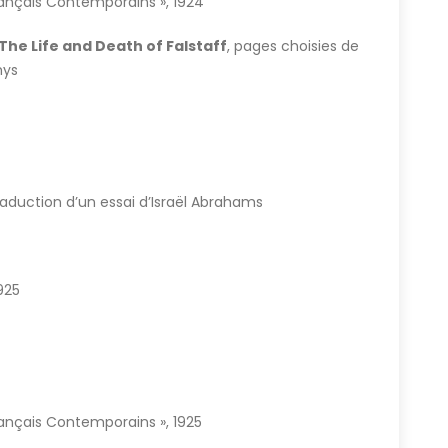
Français Contemporains », 1924
The Life and Death of Falstaff
, pages choisies de
hys
traduction d’un essai d’Israël Abrahams
1925
Français Contemporains », 1925