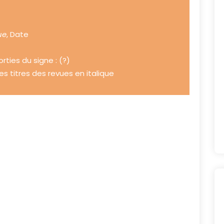
ue
, Date
rties du signe : (?)
es titres des revues en italique