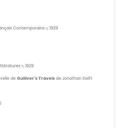
Français Contemporains », 1929
ittératures », 1929
uvelle de
Gulliver's Travels
de Jonathan Swift
0