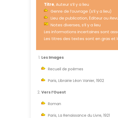
Titre
, Auteur s’il y a lieu
Genre de l’ouvrage (s’il y a lieu)
Lieu de publication, Éditeur ou
Rev
Notes diverses, s’il y a lieu
Les informations incertaines sont asso
Les titres des textes sont en gras et l
Les Images
Recueil de poèmes
Paris, Librairie Léon Vanier, 1902
Vers l’Ouest
Roman
Paris, La Renaissance du Livre, 1921