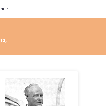
ure
ns,