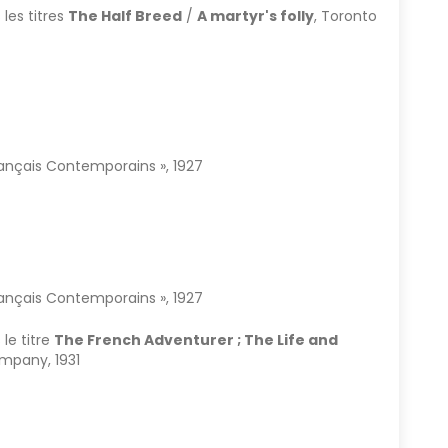
les titres
The Half Breed
/
A martyr's folly
, Toronto
Français Contemporains », 1927
Français Contemporains », 1927
le titre
The French Adventurer ; The Life and
mpany, 1931