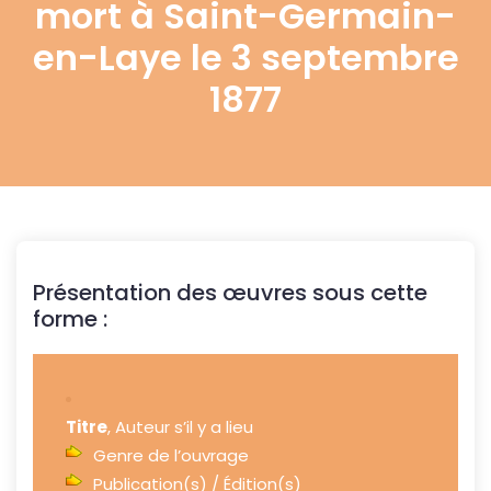
mort à Saint-Germain-
en-Laye le 3 septembre
1877
Présentation des œuvres sous cette
forme :
Titre
, Auteur s’il y a lieu
Genre de l’ouvrage
Publication(s) / Édition(s)