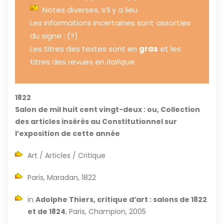
Notes diverses, s’il y a lieu
Les informations incertaines sont assorties
du signe : (?)
Les titres des textes sont en
gras
et les
titres des revues en
italique
1822
Salon de mil huit cent vingt-deux : ou, Collection
des articles insérés au Constitutionnel sur
l’exposition de cette année
Art / Articles / Critique
Paris, Maradan, 1822
in
Adolphe Thiers, critique d’art : salons de 1822
et de 1824
, Paris, Champion, 2005