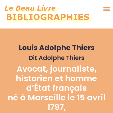
Louis Adolphe Thiers
Dit Adolphe Thiers
Avocat, journaliste,
historien et homme
d’État français
né à Marseille le 15 avril
1797,